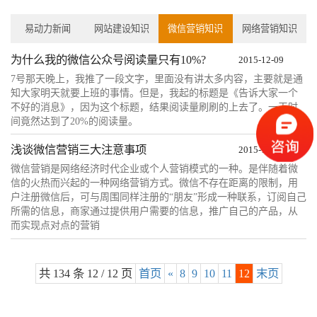
易动力新闻
网站建设知识
微信营销知识
网络营销知识
为什么我的微信公众号阅读量只有10%?
2015-12-09
7号那天晚上，我推了一段文字，里面没有讲太多内容，主要就是通
知大家明天就要上班的事情。但是，我起的标题是《告诉大家一个
不好的消息》，因为这个标题，结果阅读量刷刷的上去了。一天时
间竟然达到了20%的阅读量。
浅谈微信营销三大注意事项
2015-12-09
微信营销是网络经济时代企业或个人营销模式的一种。是伴随着微
信的火热而兴起的一种网络营销方式。微信不存在距离的限制，用
户注册微信后，可与周围同样注册的“朋友”形成一种联系，订阅自己
所需的信息，商家通过提供用户需要的信息，推广自己的产品，从
而实现点对点的营销
共 134 条 12 / 12 页
首页
«
8
9
10
11
12
末页